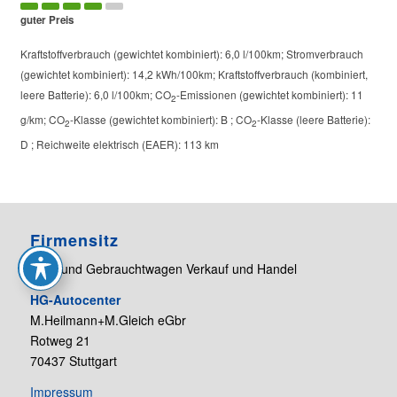
guter Preis
Kraftstoffverbrauch (gewichtet kombiniert):
6,0 l/100km
;
Stromverbrauch
(gewichtet kombiniert):
14,2 kWh/100km
;
Kraftstoffverbrauch (kombiniert,
leere Batterie):
6,0 l/100km
;
CO
-Emissionen (gewichtet kombiniert):
11
2
g/km
;
CO
-Klasse (gewichtet kombiniert):
B
;
CO
-Klasse (leere Batterie):
2
2
D
;
Reichweite elektrisch (EAER):
113 km
Firmensitz
Neu- und Gebrauchtwagen Verkauf und Handel
HG-Autocenter
M.Heilmann+M.Gleich eGbr
Rotweg 21
70437 Stuttgart
Impressum