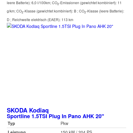
leere Batterie):
6,0 l/100km
;
CO
-Emissionen (gewichtet kombiniert):
11
2
g/km
;
CO
-Klasse (gewichtet kombiniert):
B
;
CO
-Klasse (leere Batterie):
2
2
D
;
Reichweite elektrisch (EAER):
113 km
SKODA
Kodiaq
Sportline 1.5TSI Plug In Pano AHK 20"
Typ
Pkw
Leistung
150 kW / 204 PS