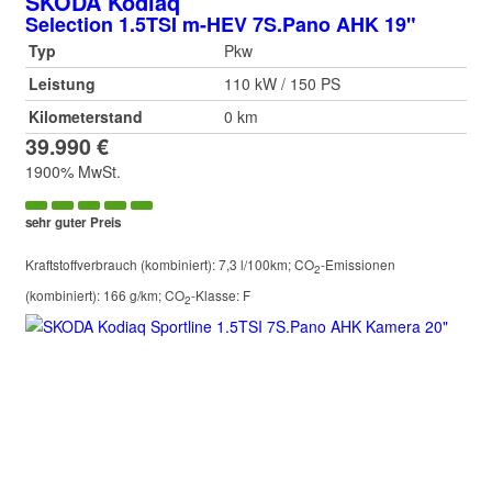
SKODA
Kodiaq
Selection 1.5TSI m-HEV 7S.Pano AHK 19"
Typ
Pkw
Leistung
110 kW / 150 PS
Kilometerstand
0 km
39.990 €
1900% MwSt.
sehr guter Preis
Kraftstoffverbrauch (kombiniert):
7,3 l/100km
;
CO
-Emissionen
2
(kombiniert):
166 g/km
;
CO
-Klasse:
F
2