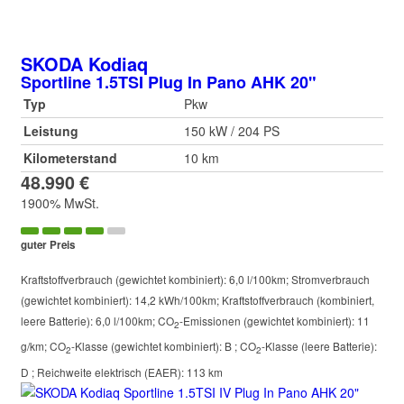
SKODA
Kodiaq
Sportline 1.5TSI Plug In Pano AHK 20"
Typ
Pkw
Leistung
150 kW / 204 PS
Kilometerstand
10 km
48.990 €
1900% MwSt.
guter Preis
Kraftstoffverbrauch (gewichtet kombiniert):
6,0 l/100km
;
Stromverbrauch
(gewichtet kombiniert):
14,2 kWh/100km
;
Kraftstoffverbrauch (kombiniert,
leere Batterie):
6,0 l/100km
;
CO
-Emissionen (gewichtet kombiniert):
11
2
g/km
;
CO
-Klasse (gewichtet kombiniert):
B
;
CO
-Klasse (leere Batterie):
2
2
D
;
Reichweite elektrisch (EAER):
113 km