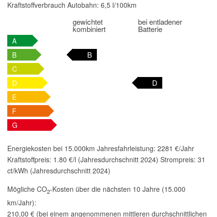
Kraftstoffverbrauch Autobahn:
6,5 l/100km
gewichtet
bei entladener
kombiniert
Batterie
A
B
B
C
D
D
E
F
G
Energiekosten bei 15.000km Jahresfahrleistung:
2281 €/Jahr
Kraftstoffpreis:
1.80 €/l (Jahresdurchschnitt 2024)
Strompreis:
31
ct/kWh (Jahresdurchschnitt 2024)
Mögliche CO
-Kosten über die nächsten 10 Jahre (15.000
2
km/Jahr):
210,00 € (bei einem angenommenen mittleren durchschnittlichen