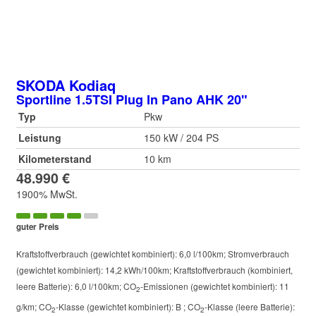
SKODA
Kodiaq
Sportline 1.5TSI Plug In Pano AHK 20"
Typ
Pkw
Leistung
150 kW / 204 PS
Kilometerstand
10 km
48.990 €
1900% MwSt.
guter Preis
Kraftstoffverbrauch (gewichtet kombiniert):
6,0 l/100km
;
Stromverbrauch
(gewichtet kombiniert):
14,2 kWh/100km
;
Kraftstoffverbrauch (kombiniert,
leere Batterie):
6,0 l/100km
;
CO
-Emissionen (gewichtet kombiniert):
11
2
g/km
;
CO
-Klasse (gewichtet kombiniert):
B
;
CO
-Klasse (leere Batterie):
2
2