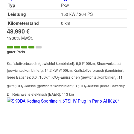
Typ
Pkw
Leistung
150 kW / 204 PS
Kilometerstand
0 km
48.990 €
1900% MwSt.
guter Preis
Kraftstoffverbrauch (gewichtet kombiniert):
6,0 l/100km
;
Stromverbrauch
(gewichtet kombiniert):
14,2 kWh/100km
;
Kraftstoffverbrauch (kombiniert,
leere Batterie):
6,0 l/100km
;
CO
-Emissionen (gewichtet kombiniert):
11
2
g/km
;
CO
-Klasse (gewichtet kombiniert):
B
;
CO
-Klasse (leere Batterie):
2
2
D
;
Reichweite elektrisch (EAER):
113 km