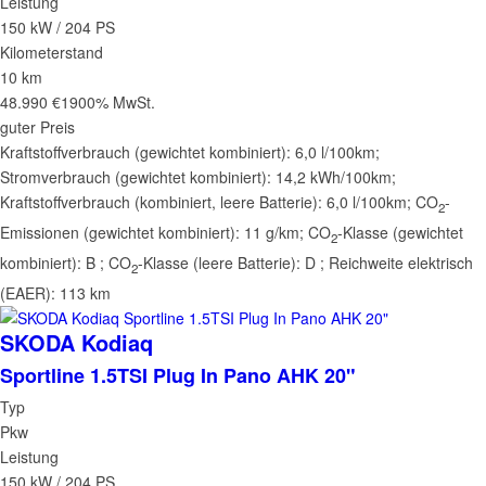
Leistung
150 kW / 204 PS
Kilometerstand
10 km
48.990 €
1900% MwSt.
guter Preis
Kraftstoffverbrauch (gewichtet kombiniert):
6,0 l/100km
;
Stromverbrauch (gewichtet kombiniert):
14,2 kWh/100km
;
Kraftstoffverbrauch (kombiniert, leere Batterie):
6,0 l/100km
;
CO
-
2
Emissionen (gewichtet kombiniert):
11 g/km
;
CO
-Klasse (gewichtet
2
kombiniert):
B
;
CO
-Klasse (leere Batterie):
D
;
Reichweite elektrisch
2
(EAER):
113 km
SKODA
Kodiaq
Sportline 1.5TSI Plug In Pano AHK 20"
Typ
Pkw
Leistung
150 kW / 204 PS