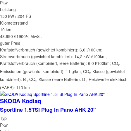
Pkw
Leistung
150 kW / 204 PS
Kilometerstand
10 km
48.990 €
1900% MwSt.
guter Preis
Kraftstoffverbrauch (gewichtet kombiniert):
6,0 l/100km
;
Stromverbrauch (gewichtet kombiniert):
14,2 kWh/100km
;
Kraftstoffverbrauch (kombiniert, leere Batterie):
6,0 l/100km
;
CO
-
2
Emissionen (gewichtet kombiniert):
11 g/km
;
CO
-Klasse (gewichtet
2
kombiniert):
B
;
CO
-Klasse (leere Batterie):
D
;
Reichweite elektrisch
2
(EAER):
113 km
SKODA
Kodiaq
Sportline 1.5TSI Plug In Pano AHK 20"
Typ
Pkw