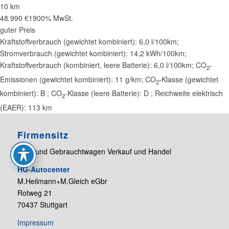
10 km
48.990 €
1900% MwSt.
guter Preis
Kraftstoffverbrauch (gewichtet kombiniert):
6,0 l/100km
;
Stromverbrauch (gewichtet kombiniert):
14,2 kWh/100km
;
Kraftstoffverbrauch (kombiniert, leere Batterie):
6,0 l/100km
;
CO
-
2
Emissionen (gewichtet kombiniert):
11 g/km
;
CO
-Klasse (gewichtet
2
kombiniert):
B
;
CO
-Klasse (leere Batterie):
D
;
Reichweite elektrisch
2
(EAER):
113 km
Firmensitz
Neu- und Gebrauchtwagen Verkauf und Handel
HG-Autocenter
M.Heilmann+M.Gleich eGbr
Rotweg 21
70437 Stuttgart
Impressum