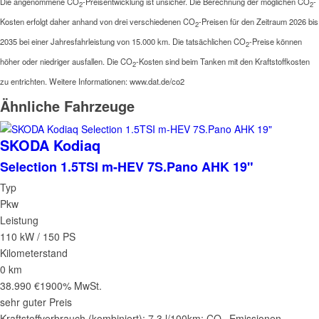
Die angenommene CO
-Preisentwicklung ist unsicher. Die Berechnung der möglichen CO
-
2
2
Kosten erfolgt daher anhand von drei verschiedenen CO
-Preisen für den Zeitraum 2026 bis
2
2035 bei einer Jahresfahrleistung von 15.000 km. Die tatsächlichen CO
-Preise können
2
höher oder niedriger ausfallen. Die CO
-Kosten sind beim Tanken mit den Kraftstoffkosten
2
zu entrichten. Weitere Informationen: www.dat.de/co2
Ähnliche Fahrzeuge
SKODA
Kodiaq
Selection 1.5TSI m-HEV 7S.Pano AHK 19"
Typ
Pkw
Leistung
110 kW / 150 PS
Kilometerstand
0 km
38.990 €
1900% MwSt.
sehr guter Preis
Kraftstoffverbrauch (kombiniert):
7,3 l/100km
;
CO
-Emissionen