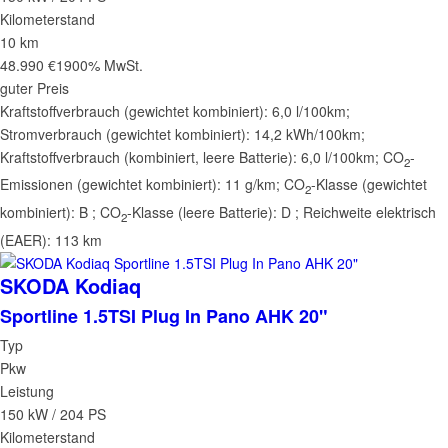
Kilometerstand
10 km
48.990 €
1900% MwSt.
guter Preis
Kraftstoffverbrauch (gewichtet kombiniert):
6,0 l/100km
;
Stromverbrauch (gewichtet kombiniert):
14,2 kWh/100km
;
Kraftstoffverbrauch (kombiniert, leere Batterie):
6,0 l/100km
;
CO
-
2
Emissionen (gewichtet kombiniert):
11 g/km
;
CO
-Klasse (gewichtet
2
kombiniert):
B
;
CO
-Klasse (leere Batterie):
D
;
Reichweite elektrisch
2
(EAER):
113 km
SKODA
Kodiaq
Sportline 1.5TSI Plug In Pano AHK 20"
Typ
Pkw
Leistung
150 kW / 204 PS
Kilometerstand