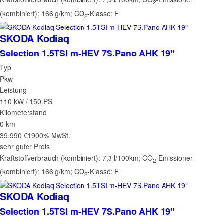
2
(kombiniert):
166 g/km
;
CO
-Klasse:
F
2
SKODA
Kodiaq
Selection 1.5TSI m-HEV 7S.Pano AHK 19"
Typ
Pkw
Leistung
110 kW / 150 PS
Kilometerstand
0 km
39.990 €
1900% MwSt.
sehr guter Preis
Kraftstoffverbrauch (kombiniert):
7,3 l/100km
;
CO
-Emissionen
2
(kombiniert):
166 g/km
;
CO
-Klasse:
F
2
SKODA
Kodiaq
Selection 1.5TSI m-HEV 7S.Pano AHK 19"