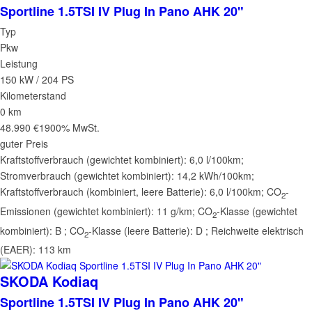
Sportline 1.5TSI IV Plug In Pano AHK 20"
Typ
Pkw
Leistung
150 kW / 204 PS
Kilometerstand
0 km
48.990 €
1900% MwSt.
guter Preis
Kraftstoffverbrauch (gewichtet kombiniert):
6,0 l/100km
;
Stromverbrauch (gewichtet kombiniert):
14,2 kWh/100km
;
Kraftstoffverbrauch (kombiniert, leere Batterie):
6,0 l/100km
;
CO
-
2
Emissionen (gewichtet kombiniert):
11 g/km
;
CO
-Klasse (gewichtet
2
kombiniert):
B
;
CO
-Klasse (leere Batterie):
D
;
Reichweite elektrisch
2
(EAER):
113 km
SKODA
Kodiaq
Sportline 1.5TSI IV Plug In Pano AHK 20"