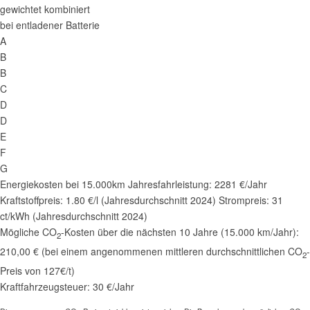
gewichtet kombiniert
bei entladener Batterie
A
B
B
C
D
D
E
F
G
Energiekosten bei 15.000km Jahresfahrleistung:
2281 €/Jahr
Kraftstoffpreis:
1.80 €/l (Jahresdurchschnitt 2024)
Strompreis:
31
ct/kWh (Jahresdurchschnitt 2024)
Mögliche CO
-Kosten über die nächsten 10 Jahre (15.000 km/Jahr):
2
210,00 € (bei einem angenommenen mittleren durchschnittlichen CO
-
2
Preis von 127€/t)
Kraftfahrzeugsteuer:
30 €/Jahr