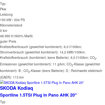
Typ
Pkw
Leistung
150 kW / 204 PS
Kilometerstand
0 km
48.990 €
1900% MwSt.
guter Preis
Kraftstoffverbrauch (gewichtet kombiniert):
6,0 l/100km
;
Stromverbrauch (gewichtet kombiniert):
14,2 kWh/100km
;
Kraftstoffverbrauch (kombiniert, leere Batterie):
6,0 l/100km
;
CO
-
2
Emissionen (gewichtet kombiniert):
11 g/km
;
CO
-Klasse (gewichtet
2
kombiniert):
B
;
CO
-Klasse (leere Batterie):
D
;
Reichweite elektrisch
2
(EAER):
113 km
SKODA
Kodiaq
Sportline 1.5TSI Plug In Pano AHK 20"
Typ