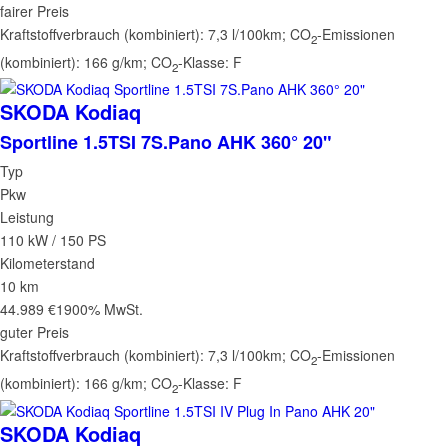
fairer Preis
Kraftstoffverbrauch (kombiniert):
7,3 l/100km
;
CO
-Emissionen
2
(kombiniert):
166 g/km
;
CO
-Klasse:
F
2
SKODA
Kodiaq
Sportline 1.5TSI 7S.Pano AHK 360° 20"
Typ
Pkw
Leistung
110 kW / 150 PS
Kilometerstand
10 km
44.989 €
1900% MwSt.
guter Preis
Kraftstoffverbrauch (kombiniert):
7,3 l/100km
;
CO
-Emissionen
2
(kombiniert):
166 g/km
;
CO
-Klasse:
F
2
SKODA
Kodiaq