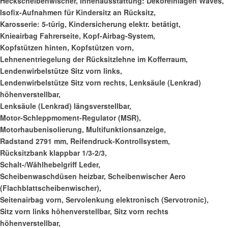
Heckscheibenwischer, Innenausstattung: Dekoreinlagen Waves,
Isofix-Aufnahmen für Kindersitz an Rücksitz,
Karosserie: 5-türig, Kindersicherung elektr. betätigt,
Knieairbag Fahrerseite, Kopf-Airbag-System,
Kopfstützen hinten, Kopfstützen vorn,
Lehnenentriegelung der Rücksitzlehne im Kofferraum,
Lendenwirbelstütze Sitz vorn links,
Lendenwirbelstütze Sitz vorn rechts, Lenksäule (Lenkrad)
höhenverstellbar,
Lenksäule (Lenkrad) längsverstellbar,
Motor-Schleppmoment-Regulator (MSR),
Motorhaubenisolierung, Multifunktionsanzeige,
Radstand 2791 mm, Reifendruck-Kontrollsystem,
Rücksitzbank klappbar 1/3-2/3,
Schalt-/Wählhebelgriff Leder,
Scheibenwaschdüsen heizbar, Scheibenwischer Aero
(Flachblattscheibenwischer),
Seitenairbag vorn, Servolenkung elektronisch (Servotronic),
Sitz vorn links höhenverstellbar, Sitz vorn rechts
höhenverstellbar,