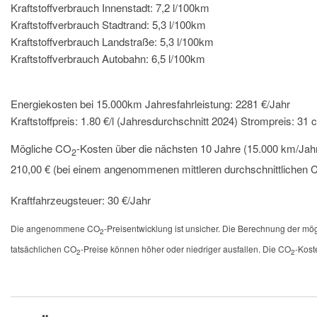
Kraftstoffverbrauch Innenstadt:
7,2 l/100km
Kraftstoffverbrauch Stadtrand:
5,3 l/100km
Kraftstoffverbrauch Landstraße:
5,3 l/100km
Kraftstoffverbrauch Autobahn:
6,5 l/100km
Energiekosten bei 15.000km Jahresfahrleistung:
2281 €/Jahr
Kraftstoffpreis:
1.80 €/l (Jahresdurchschnitt 2024)
Strompreis:
31 c
Mögliche CO
-Kosten über die nächsten 10 Jahre (15.000 km/Jahr
2
210,00 € (bei einem angenommenen mittleren durchschnittlichen
Kraftfahrzeugsteuer:
30 €/Jahr
Die angenommene CO
-Preisentwicklung ist unsicher. Die Berechnung der m
2
tatsächlichen CO
-Preise können höher oder niedriger ausfallen. Die CO
-Kost
2
2