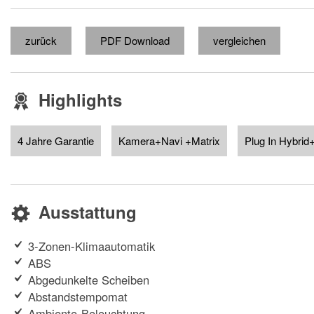
zurück
PDF Download
vergleichen
Highlights
4 Jahre Garantie
Kamera+Navi +Matrix
Plug In Hybri
Ausstattung
3-Zonen-Klimaautomatik
ABS
Abgedunkelte Scheiben
Abstandstempomat
Ambiente-Beleuchtung