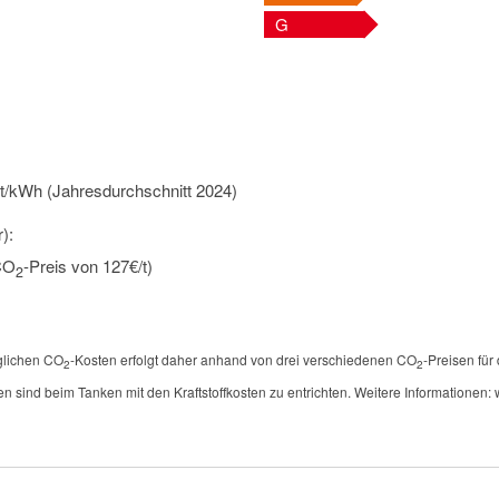
G
t/kWh (Jahresdurchschnitt 2024)
):
 CO
-Preis von 127€/t)
2
öglichen CO
-Kosten erfolgt daher anhand von drei verschiedenen CO
-Preisen für
2
2
en sind beim Tanken mit den Kraftstoffkosten zu entrichten. Weitere Informationen: