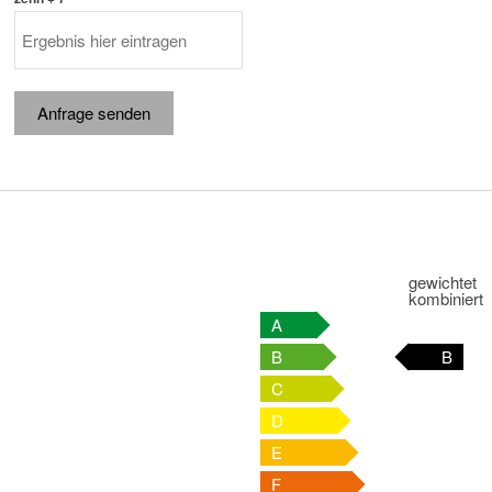
Anfrage senden
gewichtet
kombiniert
A
B
B
C
D
E
F