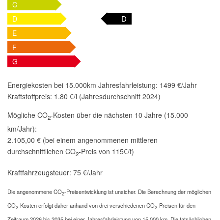
C
D
D
E
F
G
Energiekosten bei 15.000km Jahresfahrleistung:
1499 €/Jahr
Kraftstoffpreis:
1.80 €/l (Jahresdurchschnitt 2024)
Mögliche CO
-Kosten über die nächsten 10 Jahre (15.000
2
km/Jahr):
2.105,00 € (bei einem angenommenen mittleren
durchschnittlichen CO
-Preis von 115€/t)
2
Kraftfahrzeugsteuer:
75 €/Jahr
Die angenommene CO
-Preisentwicklung ist unsicher. Die Berechnung der möglichen
2
CO
-Kosten erfolgt daher anhand von drei verschiedenen CO
-Preisen für den
2
2
Zeitraum 2026 bis 2035 bei einer Jahresfahrleistung von 15.000 km. Die tatsächlichen