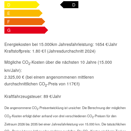
D
D
E
F
G
Energiekosten bei 15.000km Jahresfahrleistung:
1654 €/Jahr
Kraftstoffpreis:
1.80 €/l (Jahresdurchschnitt 2024)
Mögliche CO
-Kosten über die nächsten 10 Jahre (15.000
2
km/Jahr):
2.325,00 € (bei einem angenommenen mittleren
durchschnittlichen CO
-Preis von 117€/t)
2
Kraftfahrzeugsteuer:
89 €/Jahr
Die angenommene CO
-Preisentwicklung ist unsicher. Die Berechnung der möglichen
2
CO
-Kosten erfolgt daher anhand von drei verschiedenen CO
-Preisen für den
2
2
Zeitraum 2026 bis 2035 bei einer Jahresfahrleistung von 15.000 km. Die tatsächlichen