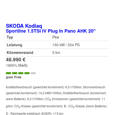
SKODA
Kodiaq
Sportline 1.5TSI IV Plug In Pano AHK 20"
Typ
Pkw
Leistung
150 kW / 204 PS
Kilometerstand
0 km
48.990 €
1900% MwSt.
guter Preis
Kraftstoffverbrauch (gewichtet kombiniert):
6,0 l/100km
;
Stromverbrauch
(gewichtet kombiniert):
14,2 kWh/100km
;
Kraftstoffverbrauch (kombiniert,
leere Batterie):
6,0 l/100km
;
CO
-Emissionen (gewichtet kombiniert):
11
2
g/km
;
CO
-Klasse (gewichtet kombiniert):
B
;
CO
-Klasse (leere Batterie):
2
2
D
;
Reichweite elektrisch (EAER):
113 km