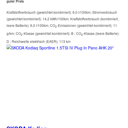
guter Preis
Kraftstoffverbrauch (gewichtet kombiniert):
6,0 l/100km
;
Stromverbrauch
(gewichtet kombiniert):
14,2 kWh/100km
;
Kraftstoffverbrauch (kombiniert,
leere Batterie):
6,0 l/100km
;
CO
-Emissionen (gewichtet kombiniert):
11
2
g/km
;
CO
-Klasse (gewichtet kombiniert):
B
;
CO
-Klasse (leere Batterie):
2
2
D
;
Reichweite elektrisch (EAER):
113 km