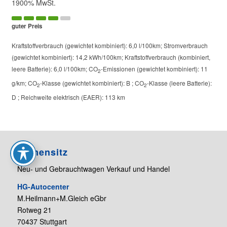
1900% MwSt.
guter Preis
Kraftstoffverbrauch (gewichtet kombiniert):
6,0 l/100km
;
Stromverbrauch
(gewichtet kombiniert):
14,2 kWh/100km
;
Kraftstoffverbrauch (kombiniert,
leere Batterie):
6,0 l/100km
;
CO
-Emissionen (gewichtet kombiniert):
11
2
g/km
;
CO
-Klasse (gewichtet kombiniert):
B
;
CO
-Klasse (leere Batterie):
2
2
D
;
Reichweite elektrisch (EAER):
113 km
Firmensitz
Neu- und Gebrauchtwagen Verkauf und Handel
HG-Autocenter
M.Heilmann+M.Gleich eGbr
Rotweg 21
70437 Stuttgart