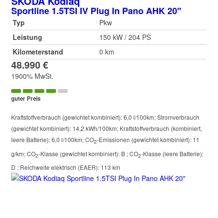
SKODA
Kodiaq
Sportline 1.5TSI IV Plug In Pano AHK 20"
Typ
Pkw
Leistung
150 kW / 204 PS
Kilometerstand
0 km
48.990 €
1900% MwSt.
guter Preis
Kraftstoffverbrauch (gewichtet kombiniert):
6,0 l/100km
;
Stromverbrauch
(gewichtet kombiniert):
14,2 kWh/100km
;
Kraftstoffverbrauch (kombiniert,
leere Batterie):
6,0 l/100km
;
CO
-Emissionen (gewichtet kombiniert):
11
2
g/km
;
CO
-Klasse (gewichtet kombiniert):
B
;
CO
-Klasse (leere Batterie):
2
2
D
;
Reichweite elektrisch (EAER):
113 km