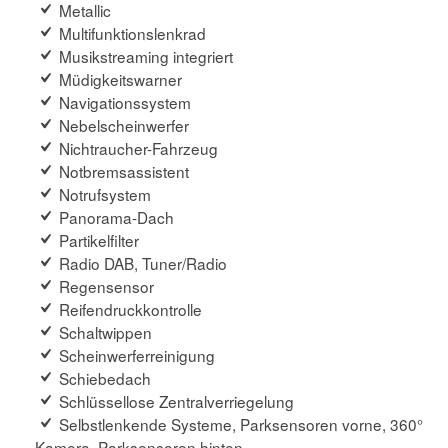
Metallic
Multifunktionslenkrad
Musikstreaming integriert
Müdigkeitswarner
Navigationssystem
Nebelscheinwerfer
Nichtraucher-Fahrzeug
Notbremsassistent
Notrufsystem
Panorama-Dach
Partikelfilter
Radio DAB, Tuner/Radio
Regensensor
Reifendruckkontrolle
Schaltwippen
Scheinwerferreinigung
Schiebedach
Schlüssellose Zentralverriegelung
Selbstlenkende Systeme, Parksensoren vorne, 360°
Kamera, Parksensoren hinten