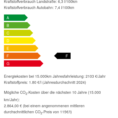
Kraftstoffverbrauch Landstraße:
6,3 l/100km
Kraftstoffverbrauch Autobahn:
7,4 l/100km
A
B
C
D
E
F
F
G
Energiekosten bei 15.000km Jahresfahrleistung:
2103 €/Jahr
Kraftstoffpreis:
1.80 €/l (Jahresdurchschnitt 2024)
Mögliche CO
-Kosten über die nächsten 10 Jahre (15.000
2
km/Jahr):
2.864,00 € (bei einem angenommenen mittleren
durchschnittlichen CO
-Preis von 115€/t)
2