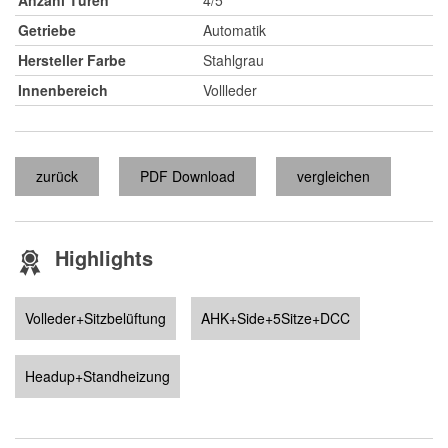
Anzahl Türen
4/5
Getriebe
Automatik
Hersteller Farbe
Stahlgrau
Innenbereich
Vollleder
zurück
PDF Download
vergleichen
Highlights
Volleder+Sitzbelüftung
AHK+Side+5Sitze+DCC
Headup+Standheizung