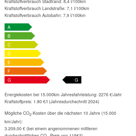
Kraftstoffverbrauch Stadtrand:
8,4 l/100km
Kraftstoffverbrauch Landstraße:
7,1 l/100km
Kraftstoffverbrauch Autobahn:
7,9 l/100km
A
B
C
D
E
F
G
G
Energiekosten bei 15.000km Jahresfahrleistung:
2276 €/Jahr
Kraftstoffpreis:
1.80 €/l (Jahresdurchschnitt 2024)
Mögliche CO
-Kosten über die nächsten 10 Jahre (15.000
2
km/Jahr):
3.209,00 € (bei einem angenommenen mittleren
durchschnittlichen CO
-Preis von 115€/t)