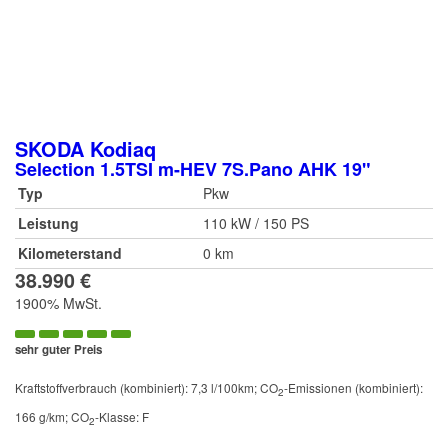
SKODA
Kodiaq
Selection 1.5TSI m-HEV 7S.Pano AHK 19"
Typ
Pkw
Leistung
110 kW / 150 PS
Kilometerstand
0 km
38.990 €
1900% MwSt.
sehr guter Preis
Kraftstoffverbrauch (kombiniert):
7,3 l/100km
;
CO
-Emissionen (kombiniert):
2
166 g/km
;
CO
-Klasse:
F
2