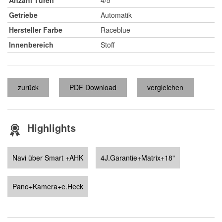
Anzahl Türen
4/5
Getriebe
Automatik
Hersteller Farbe
Raceblue
Innenbereich
Stoff
zurück
PDF Download
vergleichen
Highlights
Navi über Smart +AHK
4J.Garantie+Matrix+18"
Pano+Kamera+e.Heck