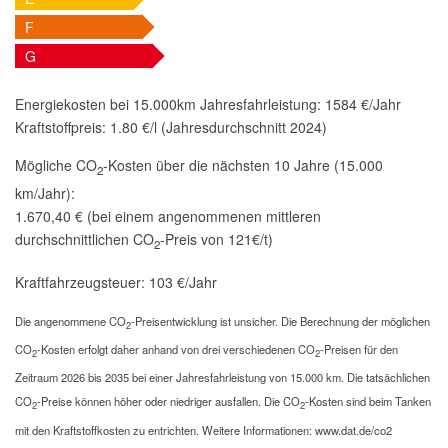
F
G
Energiekosten bei 15.000km Jahresfahrleistung:
1584 €/Jahr
Kraftstoffpreis:
1.80 €/l (Jahresdurchschnitt 2024)
Mögliche CO
-Kosten über die nächsten 10 Jahre (15.000
2
km/Jahr):
1.670,40 € (bei einem angenommenen mittleren
durchschnittlichen CO
-Preis von 121€/t)
2
Kraftfahrzeugsteuer:
103 €/Jahr
Die angenommene CO
-Preisentwicklung ist unsicher. Die Berechnung der möglichen
2
CO
-Kosten erfolgt daher anhand von drei verschiedenen CO
-Preisen für den
2
2
Zeitraum 2026 bis 2035 bei einer Jahresfahrleistung von 15.000 km. Die tatsächlichen
CO
-Preise können höher oder niedriger ausfallen. Die CO
-Kosten sind beim Tanken
2
2
mit den Kraftstoffkosten zu entrichten. Weitere Informationen: www.dat.de/co2