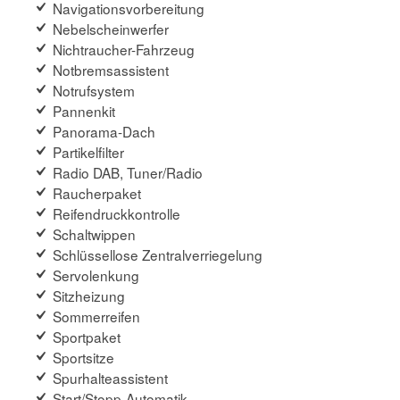
Navigationsvorbereitung
Nebelscheinwerfer
Nichtraucher-Fahrzeug
Notbremsassistent
Notrufsystem
Pannenkit
Panorama-Dach
Partikelfilter
Radio DAB, Tuner/Radio
Raucherpaket
Reifendruckkontrolle
Schaltwippen
Schlüssellose Zentralverriegelung
Servolenkung
Sitzheizung
Sommerreifen
Sportpaket
Sportsitze
Spurhalteassistent
Start/Stopp-Automatik