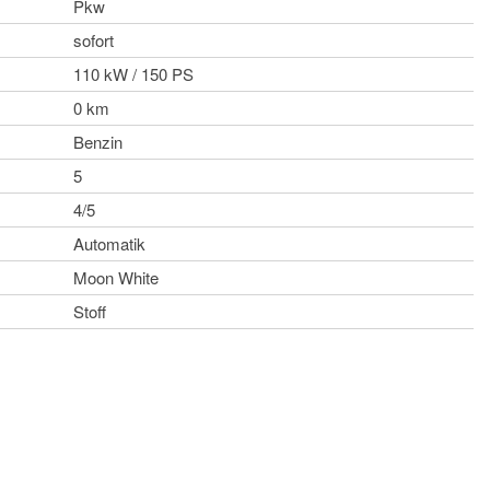
Pkw
sofort
110 kW / 150 PS
0 km
Benzin
5
4/5
Automatik
Moon White
Stoff