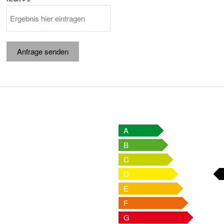
Anfrage senden
A
B
C
D
E
F
G