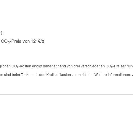
):
n CO
-Preis von 121€/t)
2
öglichen CO
-Kosten erfolgt daher anhand von drei verschiedenen CO
-Preisen für
2
2
en sind beim Tanken mit den Kraftstoffkosten zu entrichten. Weitere Informationen: