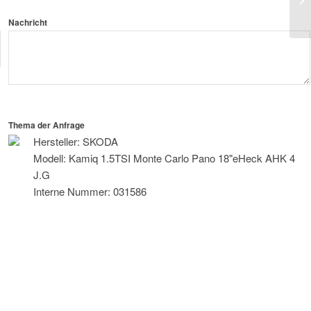
Li
Nachricht
Thema der Anfrage
Hersteller: SKODA
Modell: Kamiq 1.5TSI Monte Carlo Pano 18"eHeck AHK 4
J.G
Interne Nummer: 031586