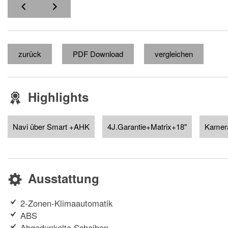
zurück
PDF Download
vergleichen
Highlights
Navi über Smart +AHK
4J.Garantie+Matrix+18"
Kamer
Ausstattung
2-Zonen-Klimaautomatik
ABS
Abgedunkelte Scheiben