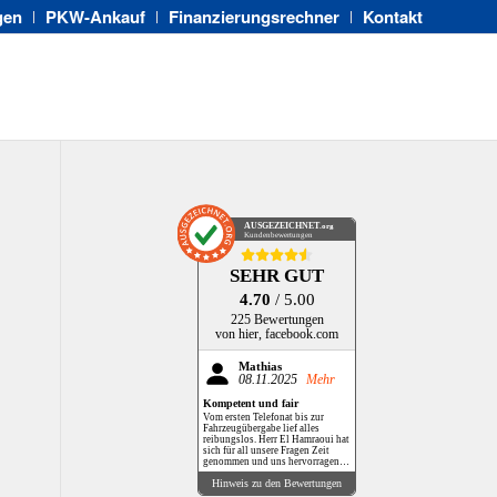
gen
PKW-Ankauf
Finanzierungsrechner
Kontakt
AUSGEZEICHNET
.org
Kundenbewertungen
SEHR GUT
4.70
/ 5.00
225 Bewertungen
von hier, facebook.com
Mathias
08.11.2025
Mehr
Kompetent und fair
Vom ersten Telefonat bis zur
Fahrzeugübergabe lief alles
reibungslos. Herr El Hamraoui hat
sich für all unsere Fragen Zeit
genommen und uns hervorragend
beraten. Auch unser bisheriges
Hinweis zu den Bewertungen
Fahrzeug wurde zu einem fairen
Preis angekauft. Unser nächstes