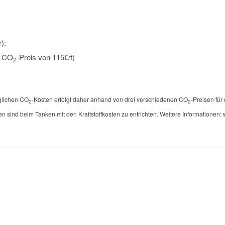
):
n CO
-Preis von 115€/t)
2
öglichen CO
-Kosten erfolgt daher anhand von drei verschiedenen CO
-Preisen für
2
2
en sind beim Tanken mit den Kraftstoffkosten zu entrichten. Weitere Informationen: