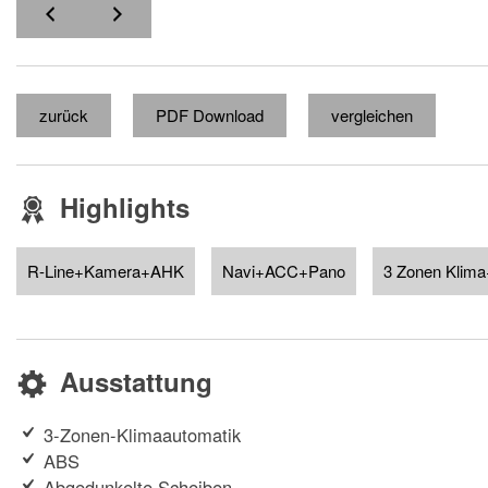
zurück
PDF Download
vergleichen
Highlights
R-Line+Kamera+AHK
Navi+ACC+Pano
3 Zonen Klima
Ausstattung
3-Zonen-Klimaautomatik
ABS
Abgedunkelte Scheiben