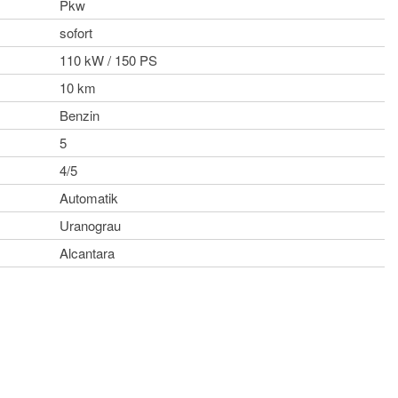
Pkw
sofort
110 kW / 150 PS
10 km
Benzin
5
4/5
Automatik
Uranograu
Alcantara