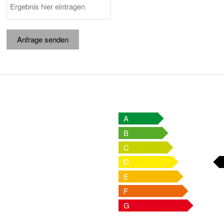
Anfrage senden
A
B
C
D
E
F
G