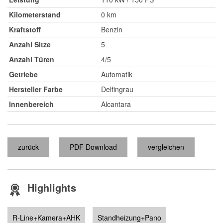
Kilometerstand
0 km
Kraftstoff
Benzin
Anzahl Sitze
5
Anzahl Türen
4/5
Getriebe
Automatik
Hersteller Farbe
Delfingrau
Innenbereich
Alcantara
zurück
PDF Download
vergleichen
Highlights
R-Line+Kamera+AHK
Standheizung+Pano