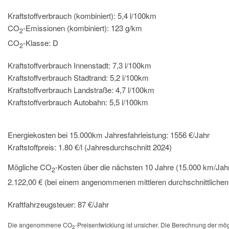
Kraftstoffverbrauch (kombiniert):
5,4 l/100km
CO
-Emissionen (kombiniert):
123 g/km
2
CO
-Klasse:
D
2
Kraftstoffverbrauch Innenstadt:
7,3 l/100km
Kraftstoffverbrauch Stadtrand:
5,2 l/100km
Kraftstoffverbrauch Landstraße:
4,7 l/100km
Kraftstoffverbrauch Autobahn:
5,5 l/100km
Energiekosten bei 15.000km Jahresfahrleistung:
1556 €/Jahr
Kraftstoffpreis:
1.80 €/l (Jahresdurchschnitt 2024)
Mögliche CO
-Kosten über die nächsten 10 Jahre (15.000 km/Jahr
2
2.122,00 € (bei einem angenommenen mittleren durchschnittliche
Kraftfahrzeugsteuer:
87 €/Jahr
Die angenommene CO
-Preisentwicklung ist unsicher. Die Berechnung der m
2