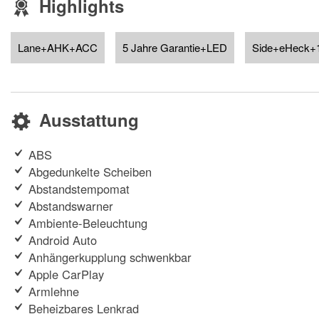
Highlights
Lane+AHK+ACC
5 Jahre Garantie+LED
Side+eHeck+1
Ausstattung
ABS
Abgedunkelte Scheiben
Abstandstempomat
Abstandswarner
Ambiente-Beleuchtung
Android Auto
Anhängerkupplung schwenkbar
Apple CarPlay
Armlehne
Beheizbares Lenkrad