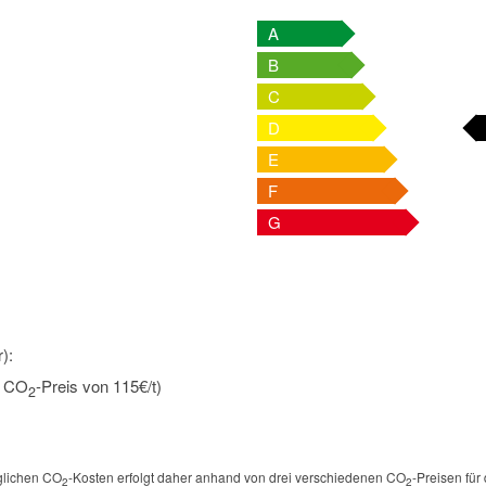
A
B
C
D
E
F
G
):
n CO
-Preis von 115€/t)
2
öglichen CO
-Kosten erfolgt daher anhand von drei verschiedenen CO
-Preisen für
2
2