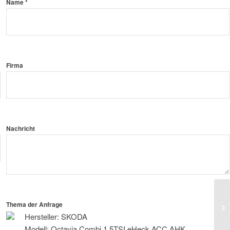
Name *
Firma
Nachricht
SK
Thema der Anfrage
AC
Hersteller: SKODA
Modell: Octavia Combi 1.5TSI eHeck ACC AHK