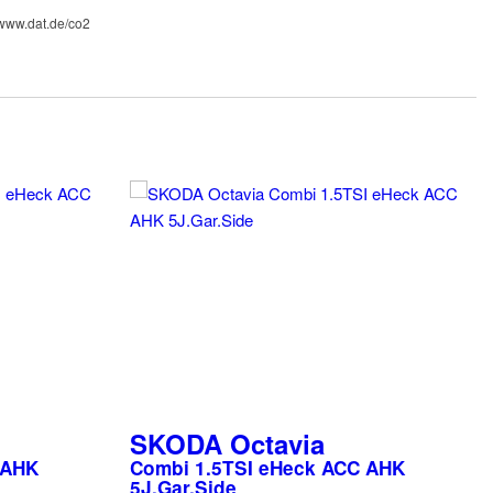
 www.dat.de/co2
SKODA
Octavia
 AHK
Combi 1.5TSI eHeck ACC AHK
5J.Gar.Side