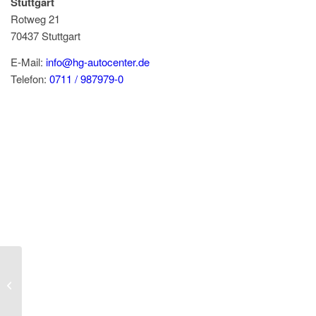
Stuttgart
Rotweg 21
70437
Stuttgart
E-Mail:
info@hg-autocenter.de
Telefon:
0711 / 987979-0
SKODA Octavia Combi 2.0TSI RS
360° AHK Pano ACC DCC