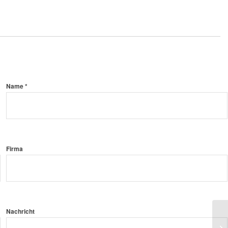
Name *
Firma
Nachricht
SK