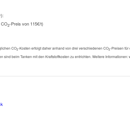
):
n CO
-Preis von 115€/t)
2
öglichen CO
-Kosten erfolgt daher anhand von drei verschiedenen CO
-Preisen für
2
2
en sind beim Tanken mit den Kraftstoffkosten zu entrichten. Weitere Informationen: