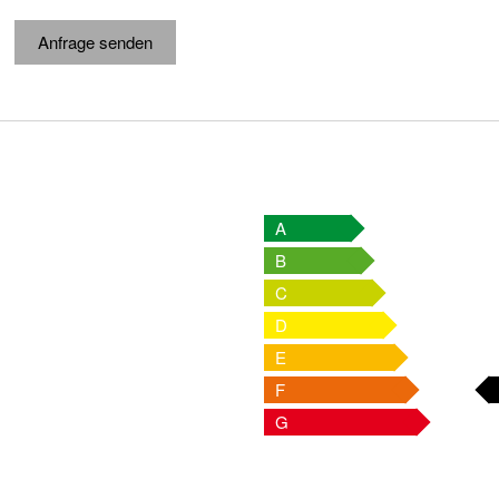
Anfrage senden
A
B
C
D
E
F
G