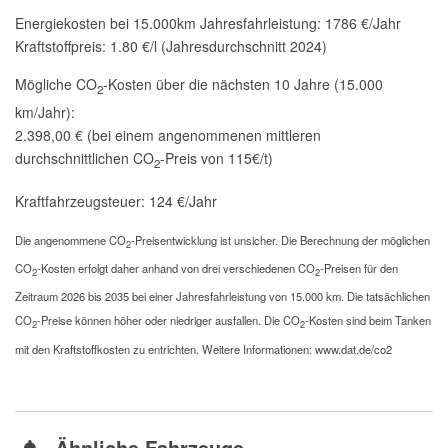
Energiekosten bei 15.000km Jahresfahrleistung:
1786 €/Jahr
Kraftstoffpreis:
1.80 €/l (Jahresdurchschnitt 2024)
Mögliche CO
-Kosten über die nächsten 10 Jahre (15.000
2
km/Jahr):
2.398,00 € (bei einem angenommenen mittleren
durchschnittlichen CO
-Preis von 115€/t)
2
Kraftfahrzeugsteuer:
124 €/Jahr
Die angenommene CO
-Preisentwicklung ist unsicher. Die Berechnung der möglichen
2
CO
-Kosten erfolgt daher anhand von drei verschiedenen CO
-Preisen für den
2
2
Zeitraum 2026 bis 2035 bei einer Jahresfahrleistung von 15.000 km. Die tatsächlichen
CO
-Preise können höher oder niedriger ausfallen. Die CO
-Kosten sind beim Tanken
2
2
mit den Kraftstoffkosten zu entrichten. Weitere Informationen: www.dat.de/co2
Ähnliche Fahrzeuge