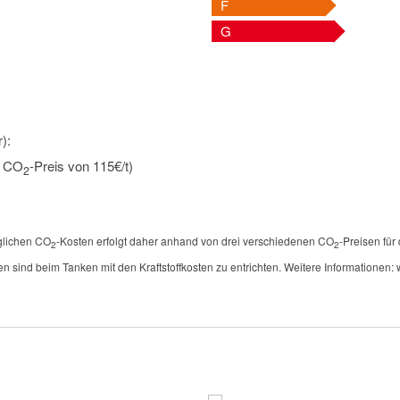
F
G
):
n CO
-Preis von 115€/t)
2
öglichen CO
-Kosten erfolgt daher anhand von drei verschiedenen CO
-Preisen für
2
2
en sind beim Tanken mit den Kraftstoffkosten zu entrichten. Weitere Informationen: