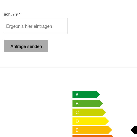
acht + 9 *
Anfrage senden
A
B
C
D
E