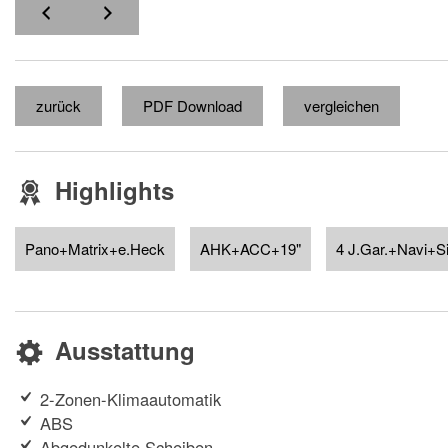
zurück
PDF Download
vergleichen
Highlights
Pano+Matrix+e.Heck
AHK+ACC+19"
4 J.Gar.+Navi+S
Ausstattung
2-Zonen-Klimaautomatik
ABS
Abgedunkelte Scheiben