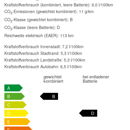
Kraftstoffverbrauch (kombiniert, leere Batterie):
6,0 l/100km
CO
-Emissionen (gewichtet kombiniert):
11 g/km
2
CO
-Klasse (gewichtet kombiniert):
B
2
CO
-Klasse (leere Batterie):
D
2
Reichweite elektrisch (EAER):
113 km
Kraftstoffverbrauch Innenstadt:
7,2 l/100km
Kraftstoffverbrauch Stadtrand:
5,3 l/100km
Kraftstoffverbrauch Landstraße:
5,3 l/100km
Kraftstoffverbrauch Autobahn:
6,5 l/100km
gewichtet
bei entladener
kombiniert
Batterie
A
B
B
C
D
D
E