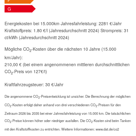
F
G
Energiekosten bei 15.000km Jahresfahrleistung:
2281 €/Jahr
Kraftstoffpreis:
1.80 €/l (Jahresdurchschnitt 2024)
Strompreis:
31
ct/kWh (Jahresdurchschnitt 2024)
Mögliche CO
-Kosten über die nächsten 10 Jahre (15.000
2
km/Jahr):
210,00 € (bei einem angenommenen mittleren durchschnittlichen
CO
-Preis von 127€/t)
2
Kraftfahrzeugsteuer:
30 €/Jahr
Die angenommene CO
-Preisentwicklung ist unsicher. Die Berechnung der möglichen
2
CO
-Kosten erfolgt daher anhand von drei verschiedenen CO
-Preisen für den
2
2
Zeitraum 2026 bis 2035 bei einer Jahresfahrleistung von 15.000 km. Die tatsächlichen
CO
-Preise können höher oder niedriger ausfallen. Die CO
-Kosten sind beim Tanken
2
2
mit den Kraftstoffkosten zu entrichten. Weitere Informationen: www.dat.de/co2