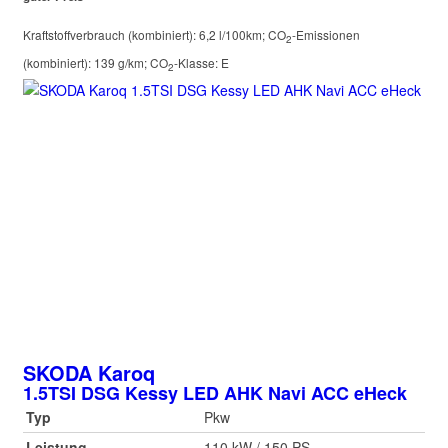
Kraftstoffverbrauch (kombiniert):
6,2 l/100km
;
CO
-Emissionen
2
(kombiniert):
139 g/km
;
CO
-Klasse:
E
2
SKODA
Karoq
1.5TSI DSG Kessy LED AHK Navi ACC eHeck
Typ
Pkw
Leistung
110 kW / 150 PS