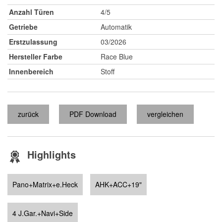
Anzahl Türen
4/5
Getriebe
Automatik
Erstzulassung
03/2026
Hersteller Farbe
Race Blue
Innenbereich
Stoff
zurück
PDF Download
vergleichen
Highlights
Pano+Matrix+e.Heck
AHK+ACC+19"
4 J.Gar.+Navi+Side