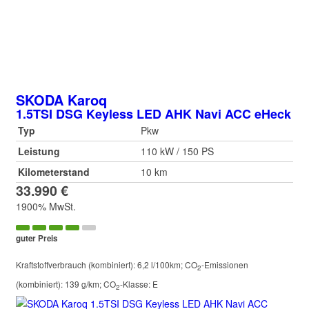
SKODA
Karoq
1.5TSI DSG Keyless LED AHK Navi ACC eHeck
Typ
Pkw
Leistung
110 kW / 150 PS
Kilometerstand
10 km
33.990 €
1900% MwSt.
guter Preis
Kraftstoffverbrauch (kombiniert):
6,2 l/100km
;
CO
-Emissionen
2
(kombiniert):
139 g/km
;
CO
-Klasse:
E
2