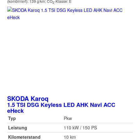
(kombiniert):
139 g/km
;
CO
-Klasse:
E
2
SKODA
Karoq
1.5 TSI DSG Keyless LED AHK Navi ACC
eHeck
Typ
Pkw
Leistung
110 kW / 150 PS
Kilometerstand
10 km