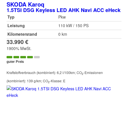
SKODA
Karoq
1.5TSI DSG Keyless LED AHK Navi ACC eHeck
Typ
Pkw
Leistung
110 kW / 150 PS
Kilometerstand
0 km
33.990 €
1900% MwSt.
guter Preis
Kraftstoffverbrauch (kombiniert):
6,2 l/100km
;
CO
-Emissionen
2
(kombiniert):
139 g/km
;
CO
-Klasse:
E
2