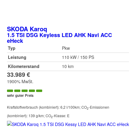
SKODA
Karoq
1.5 TSI DSG Keyless LED AHK Navi ACC
eHeck
Typ
Pkw
Leistung
110 kW / 150 PS
Kilometerstand
10 km
33.989 €
1900% MwSt.
sehr guter Preis
Kraftstoffverbrauch (kombiniert):
6,2 l/100km
;
CO
-Emissionen
2
(kombiniert):
139 g/km
;
CO
-Klasse:
E
2