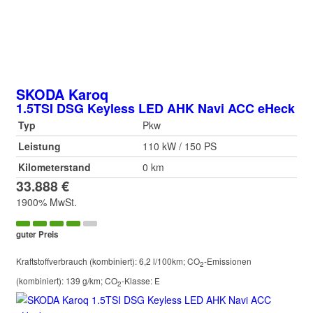
SKODA
Karoq
1.5TSI DSG Keyless LED AHK Navi ACC eHeck
Typ
Pkw
Leistung
110 kW / 150 PS
Kilometerstand
0 km
33.888 €
1900% MwSt.
guter Preis
Kraftstoffverbrauch (kombiniert):
6,2 l/100km
;
CO
-Emissionen
2
(kombiniert):
139 g/km
;
CO
-Klasse:
E
2