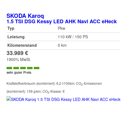
SKODA
Karoq
1.5 TSI DSG Kessy LED AHK Navi ACC eHeck
Typ
Pkw
Leistung
110 kW / 150 PS
Kilometerstand
0 km
33.989 €
1900% MwSt.
sehr guter Preis
Kraftstoffverbrauch (kombiniert):
6,2 l/100km
;
CO
-Emissionen
2
(kombiniert):
139 g/km
;
CO
-Klasse:
E
2